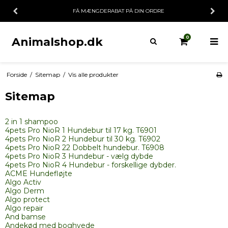
FÅ MÆNGDERABAT PÅ DIN ORDRE
0
Animalshop.dk
Forside
/
Sitemap
/
Vis alle produkter
Sitemap
2 in 1 shampoo
4pets Pro NioR 1 Hundebur til 17 kg. T6901
4pets Pro NioR 2 Hundebur til 30 kg. T6902
4pets Pro NioR 22 Dobbelt hundebur. T6908
4pets Pro NioR 3 Hundebur - vælg dybde
4pets Pro NioR 4 Hundebur - forskellige dybder.
ACME Hundefløjte
Algo Activ
Algo Derm
Algo protect
Algo repair
And bamse
Andekød med boghvede