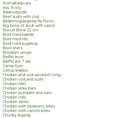
Animalhelpcare
Ass. frosty
Balancepude
Beef sushi with cod
Belønningslegetøj fra Fenriz
Big bone of duck with carrot
Biscuit Bone 22 cm
Bold med bjælde
Bold med reb
Bold med sugekop
Boot liners
Brooklyn senge
Bøffel lever
Bøffel øre 7 stk
Camp flyer
Catnip krabbe
Chicken and cod sandwich long
Chicken cod and sushi
Chicken fillet
Chicken jerky bars
Chicken pumpkin and oats
Chicken rolls
Chicken sticks
Chicken with blueberry bites
Chicken with carrots bites
Chunky legetøj