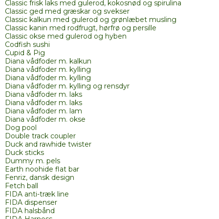
Classic frisk laks med gulerod, kokosnød og spirulina
Classic ged med græskar og svekser
Classic kalkun med gulerod og grønlæbet musling
Classic kanin med rodfrugt, hørfrø og persille
Classic okse med gulerod og hyben
Codfish sushi
Cupid & Pig
Diana vådfoder m. kalkun
Diana vådfoder m. kylling
Diana vådfoder m. kylling
Diana vådfoder m. kylling og rensdyr
Diana vådfoder m. laks
Diana vådfoder m. laks
Diana vådfoder m. lam
Diana vådfoder m. okse
Dog pool
Double track coupler
Duck and rawhide twister
Duck sticks
Dummy m. pels
Earth noohide flat bar
Fenriz, dansk design
Fetch ball
FIDA anti-træk line
FIDA dispenser
FIDA halsbånd