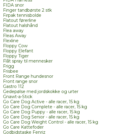
FIDA Harness
FIDA snor
Finger tandbørste 2 stk
Firpak tennisbolde
Flatout førerline
Flatout halshånd
Flea away
Fleas Away
Flexline
Floppy Cow
Floppy Elefant
Floppy Tiger
Flåt spray til mennesker
Frigg
Frisbee
Front Range hundesnor
Front range snor
Gastro 112
Gedepølse med jordskokke og urter
Gnawt-a-Stick
Go Care Dog Active - alle racer, 15 kg
Go Care Dog Complete - alle racer, 15 kg
Go Care Dog Puppy - alle racer, 15 kg
Go Care Dog Senior - alle racer, 15 kg
Go Care Dog Weight Control - alle racer, 15 kg
Go Care Kattefoder
Godbidstaske Fenriz