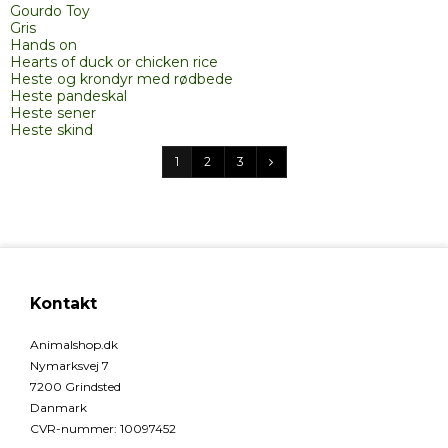
Gourdo Toy
Gris
Hands on
Hearts of duck or chicken rice
Heste og krondyr med rødbede
Heste pandeskal
Heste sener
Heste skind
1
2
3
Kontakt
Animalshop.dk
Nymarksvej 7
7200 Grindsted
Danmark
CVR-nummer
:
10097452