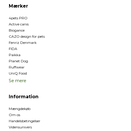
Mærker
4pets PRO
Active canis
Biogance
CAZO design for pets
Fenriz Denmark
FIDA
Paikka
Planet Dog
Ruffwear
UniQ Food
Se mere
Information
Mængdekøb
Om os
Handelsbetingelser
Vidensunivers