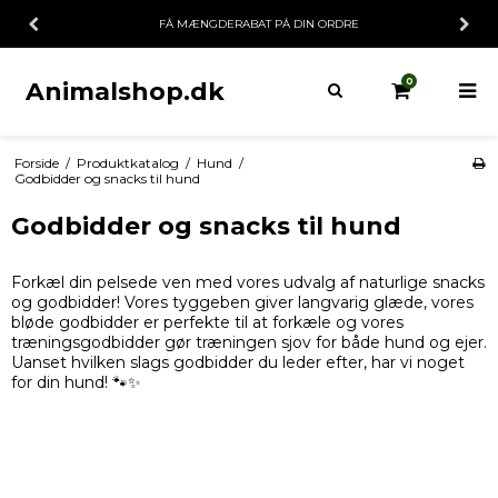
FÅ MÆNGDERABAT PÅ DIN ORDRE
0
Animalshop.dk
Forside
/
Produktkatalog
/
Hund
/
Godbidder og snacks til hund
Godbidder og snacks til hund
Forkæl din pelsede ven med vores udvalg af naturlige snacks
og godbidder! Vores tyggeben giver langvarig glæde, vores
bløde godbidder er perfekte til at forkæle og vores
træningsgodbidder gør træningen sjov for både hund og ejer.
Uanset hvilken slags godbidder du leder efter, har vi noget
for din hund! 🐾✨