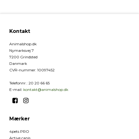
Kontakt
Animalshop.dk
Nymarksvej 7
7200 Grindsted
Danmark
CVR-nummer
:
10097452
Telefonnr.
:
20 20 66 65
E-mail
:
kontakt@animalshop.dk
Mærker
4pets PRO
Active canis