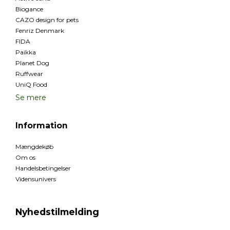
Biogance
CAZO design for pets
Fenriz Denmark
FIDA
Paikka
Planet Dog
Ruffwear
UniQ Food
Se mere
Information
Mængdekøb
Om os
Handelsbetingelser
Vidensunivers
Nyhedstilmelding