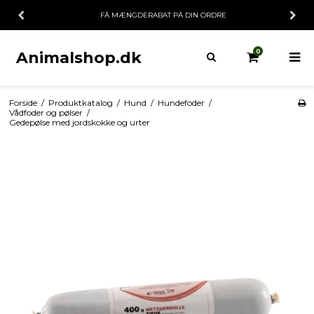
FÅ MÆNGDERABAT PÅ DIN ORDRE
0
Animalshop.dk
Forside
/
Produktkatalog
/
Hund
/
Hundefoder
/
Vådfoder og pølser
/
Gedepølse med jordskokke og urter