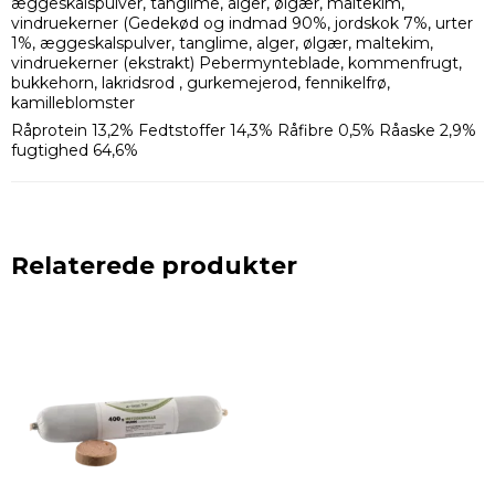
æggeskalspulver, tanglime, alger, ølgær, maltekim,
vindruekerner (Gedekød og indmad 90%, jordskok 7%, urter
1%, æggeskalspulver, tanglime, alger, ølgær, maltekim,
vindruekerner (ekstrakt) Pebermynteblade, kommenfrugt,
bukkehorn, lakridsrod , gurkemejerod, fennikelfrø,
kamilleblomster
Råprotein 13,2% Fedtstoffer 14,3% Råfibre 0,5% Råaske 2,9%
fugtighed 64,6%
Relaterede produkter