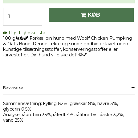
KØB
Tilføj til ønskeliste
100 g🐔🎃🌾 Forkæl din hund med Woolf Chicken Pumpking
& Oats Bone! Denne lækre og sunde godbid er lavet uden
kunstige tilsætningsstoffer, konserveringsstoffer eller
farvestoffer. Din hund vil elske det! 🐶💕
Beskrivelse
Sammensætning: kylling 82%, græskar 8%, havre 3%,
glycerin 0,5%
Analyse: råprotein 35%, råfedt 4%, råfibre 1%, råaske 3,2%,
vand 25%