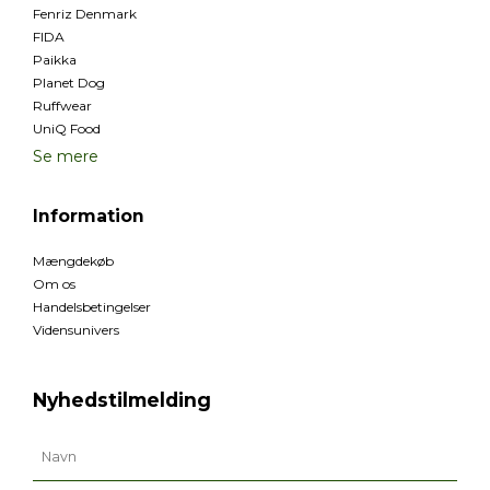
Fenriz Denmark
FIDA
Paikka
Planet Dog
Ruffwear
UniQ Food
Se mere
Information
Mængdekøb
Om os
Handelsbetingelser
Vidensunivers
Nyhedstilmelding