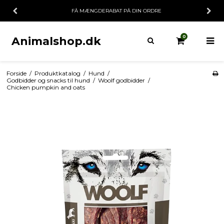
FÅ MÆNGDERABAT PÅ DIN ORDRE
0
Animalshop.dk
Forside
/
Produktkatalog
/
Hund
/
Godbidder og snacks til hund
/
Woolf godbidder
/
Chicken pumpkin and oats