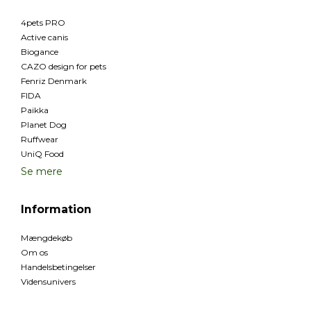
4pets PRO
Active canis
Biogance
CAZO design for pets
Fenriz Denmark
FIDA
Paikka
Planet Dog
Ruffwear
UniQ Food
Se mere
Information
Mængdekøb
Om os
Handelsbetingelser
Vidensunivers