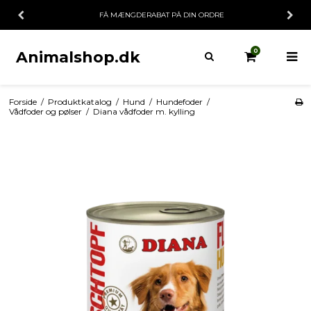
FÅ MÆNGDERABAT PÅ DIN ORDRE
0
Animalshop.dk
Forside
/
Produktkatalog
/
Hund
/
Hundefoder
/
Vådfoder og pølser
/
Diana vådfoder m. kylling