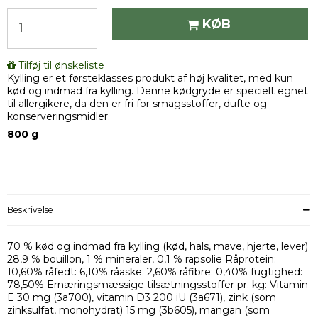
KØB
Tilføj til ønskeliste
Kylling er et førsteklasses produkt af høj kvalitet, med kun
kød og indmad fra kylling. Denne kødgryde er specielt egnet
til allergikere, da den er fri for smagsstoffer, dufte og
konserveringsmidler.
800 g
Beskrivelse
70 % kød og indmad fra kylling (kød, hals, mave, hjerte, lever)
28,9 % bouillon, 1 % mineraler, 0,1 % rapsolie Råprotein:
10,60% råfedt: 6,10% råaske: 2,60% råfibre: 0,40% fugtighed:
78,50% Ernæringsmæssige tilsætningsstoffer pr. kg: Vitamin
E 30 mg (3a700), vitamin D3 200 iU (3a671), zink (som
zinksulfat, monohydrat) 15 mg (3b605), mangan (som