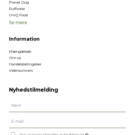
Planet Dog
Ruffwear
UniQ Food
Se mere
Information
Mængdekøb
Om os
Handelsbetingelser
Vidensunivers
Nyhedstilmelding
Jeg vil gerne tilmeldes nyhedsbrevet