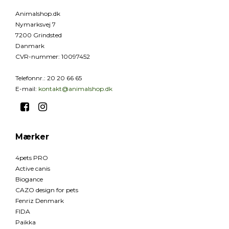
Animalshop.dk
Nymarksvej 7
7200 Grindsted
Danmark
CVR-nummer
:
10097452
Telefonnr.
:
20 20 66 65
E-mail
:
kontakt@animalshop.dk
Mærker
4pets PRO
Active canis
Biogance
CAZO design for pets
Fenriz Denmark
FIDA
Paikka