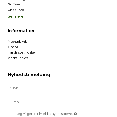
Ruffwear
UniQ Food
Se mere
Information
Mængdekøb
Om os
Handelsbetingelser
Vidensunivers
Nyhedstilmelding
Jeg vil gerne tilmeldes nyhedsbrevet