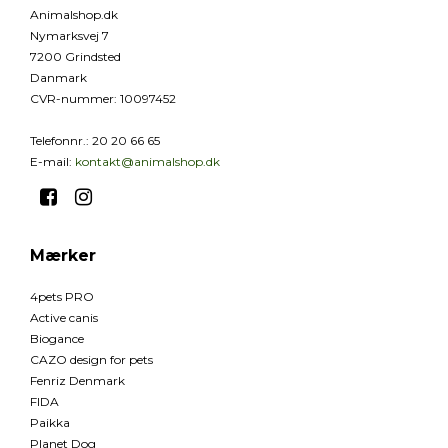
Animalshop.dk
Nymarksvej 7
7200 Grindsted
Danmark
CVR-nummer
:
10097452
Telefonnr.
:
20 20 66 65
E-mail
:
kontakt@animalshop.dk
Mærker
4pets PRO
Active canis
Biogance
CAZO design for pets
Fenriz Denmark
FIDA
Paikka
Planet Dog