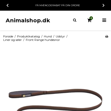
FÅ MÆNGDERABAT PÅ DIN ORDRE
0
Animalshop.dk
Forside
/
Produktkatalog
/
Hund
/
Udstyr
/
Liner og seler
/
Front Range hundesnor