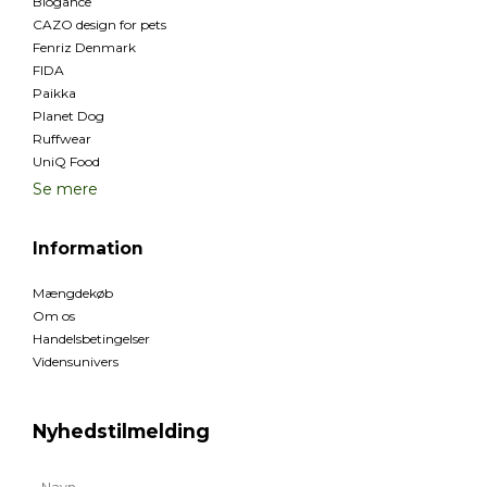
Biogance
CAZO design for pets
Fenriz Denmark
FIDA
Paikka
Planet Dog
Ruffwear
UniQ Food
Se mere
Information
Mængdekøb
Om os
Handelsbetingelser
Vidensunivers
Nyhedstilmelding