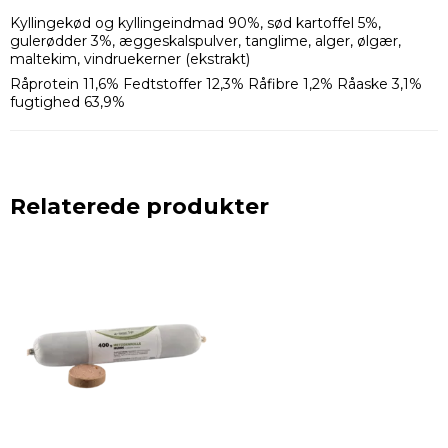
Kyllingekød og kyllingeindmad 90%, sød kartoffel 5%,
gulerødder 3%, æggeskalspulver, tanglime, alger, ølgær,
maltekim, vindruekerner (ekstrakt)
Råprotein 11,6% Fedtstoffer 12,3% Råfibre 1,2% Råaske 3,1%
fugtighed 63,9%
Relaterede produkter