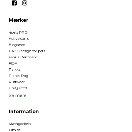
Mærker
4pets PRO
Active canis
Biogance
CAZO design for pets
Fenriz Denmark
FIDA
Paikka
Planet Dog
Ruffwear
UniQ Food
Se mere
Information
Mængdekøb
Om os