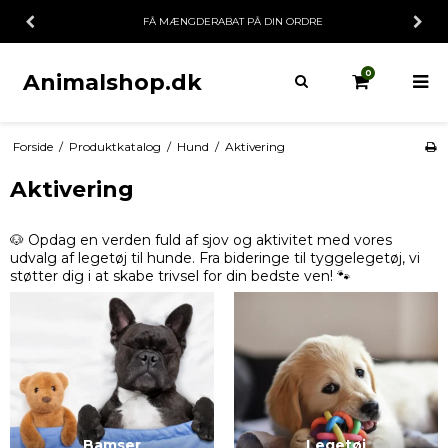
FÅ MÆNGDERABAT PÅ DIN ORDRE
0
Animalshop.dk
Forside
/
Produktkatalog
/
Hund
/
Aktivering
Aktivering
🐶 Opdag en verden fuld af sjov og aktivitet med vores
udvalg af legetøj til hunde. Fra bideringe til tyggelegetøj, vi
støtter dig i at skabe trivsel for din bedste ven! 🐾
Bamser
Legetøj