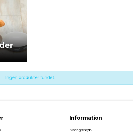
der
Ingen produkter fundet.
r
Information
O
Mængdekøb