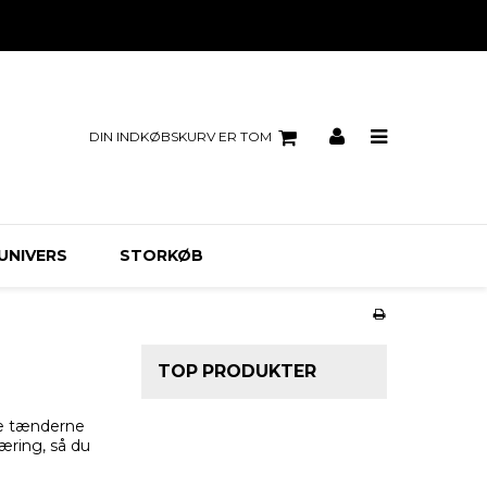
DIN INDKØBSKURV ER TOM
UNIVERS
STORKØB
TOP PRODUKTER
lde tænderne
æring, så du