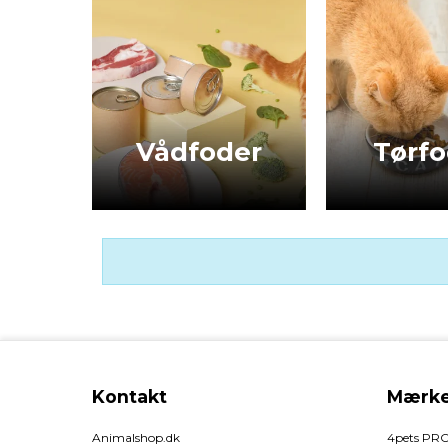
Vådfoder
Tørfo
Kontakt
Mærke
Animalshop.dk
4pets PR