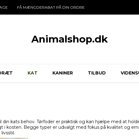
DAGE
FÅ MÆNGDERABAT PÅ DIN ORDRE
Animalshop.dk
DRÆT
KAT
KANINER
TILBUD
VIDENS
til din kats behov. Tørfoder er praktisk og kan hjælpe med at ho
 i kosten. Begge typer er udvalgt med fokus på kvalitet og ern
ivsstil.