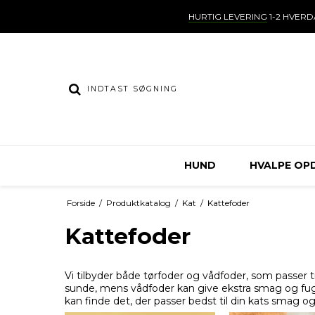
HURTIG LEVERING
1-2 HVER
HUND
HVALPE OP
Forside
/
Produktkatalog
/
Kat
/
Kattefoder
Kattefoder
Vi tilbyder både tørfoder og vådfoder, som passer 
sunde, mens vådfoder kan give ekstra smag og fugt
kan finde det, der passer bedst til din kats smag og l