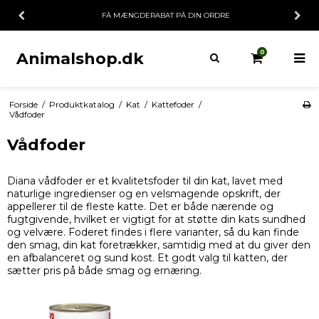
FÅ MÆNGDERABAT PÅ DIN ORDRE
0
Animalshop.dk
Forside
/
Produktkatalog
/
Kat
/
Kattefoder
/
Vådfoder
Vådfoder
Diana vådfoder er et kvalitetsfoder til din kat, lavet med
naturlige ingredienser og en velsmagende opskrift, der
appellerer til de fleste katte. Det er både nærende og
fugtgivende, hvilket er vigtigt for at støtte din kats sundhed
og velvære. Foderet findes i flere varianter, så du kan finde
den smag, din kat foretrækker, samtidig med at du giver den
en afbalanceret og sund kost. Et godt valg til katten, der
sætter pris på både smag og ernæring.