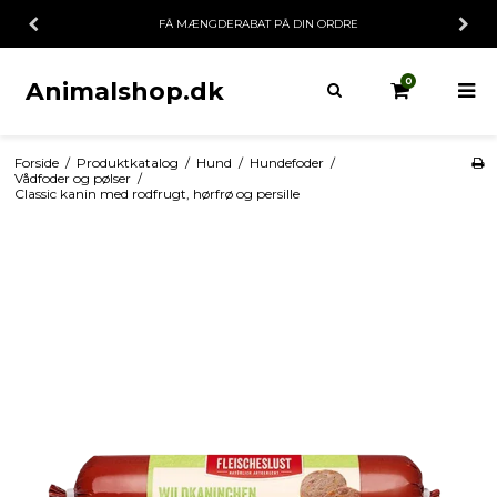
FÅ MÆNGDERABAT PÅ DIN ORDRE
0
Animalshop.dk
Forside
/
Produktkatalog
/
Hund
/
Hundefoder
/
Vådfoder og pølser
/
Classic kanin med rodfrugt, hørfrø og persille