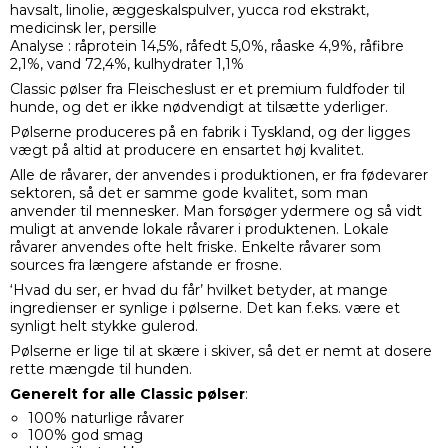
havsalt, linolie, æggeskalspulver, yucca rod ekstrakt,
medicinsk ler, persille
Analyse : råprotein 14,5%, råfedt 5,0%, råaske 4,9%, råfibre
2,1%, vand 72,4%, kulhydrater 1,1%
Classic pølser fra Fleischeslust er et premium fuldfoder til
hunde, og det er ikke nødvendigt at tilsætte yderliger.
Pølserne produceres på en fabrik i Tyskland, og der ligges
vægt på altid at producere en ensartet høj kvalitet.
Alle de råvarer, der anvendes i produktionen, er fra fødevarer
sektoren, så det er samme gode kvalitet, som man
anvender til mennesker. Man forsøger ydermere og så vidt
muligt at anvende lokale råvarer i produktenen. Lokale
råvarer anvendes ofte helt friske. Enkelte råvarer som
sources fra længere afstande er frosne.
‘Hvad du ser, er hvad du får’ hvilket betyder, at mange
ingredienser er synlige i pølserne. Det kan f.eks. være et
synligt helt stykke gulerod.
Pølserne er lige til at skære i skiver, så det er nemt at dosere
rette mængde til hunden.
Generelt for alle Classic pølser
:
100% naturlige råvarer
100% god smag