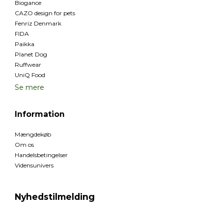
Biogance
CAZO design for pets
Fenriz Denmark
FIDA
Paikka
Planet Dog
Ruffwear
UniQ Food
Se mere
Information
Mængdekøb
Om os
Handelsbetingelser
Vidensunivers
Nyhedstilmelding