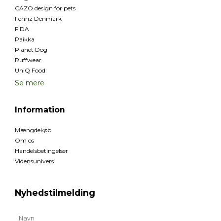
CAZO design for pets
Fenriz Denmark
FIDA
Paikka
Planet Dog
Ruffwear
UniQ Food
Se mere
Information
Mængdekøb
Om os
Handelsbetingelser
Vidensunivers
Nyhedstilmelding