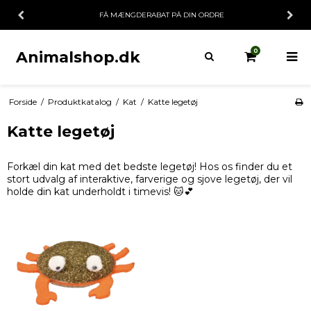
FÅ MÆNGDERABAT PÅ DIN ORDRE
0
Animalshop.dk
Forside
/
Produktkatalog
/
Kat
/
Katte legetøj
Katte legetøj
Forkæl din kat med det bedste legetøj! Hos os finder du et
stort udvalg af interaktive, farverige og sjove legetøj, der vil
holde din kat underholdt i timevis! 🐱💕