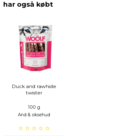
har også købt
Duck and rawhide
twister
100 g
And & oksehud