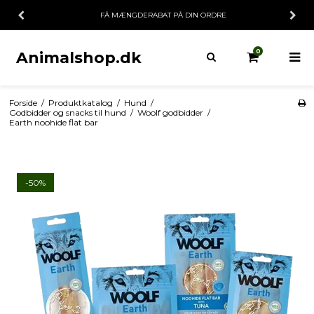
RING
1-2 HVERDAGE
FÅ MÆNGDERABAT 
0
Animalshop.dk
Forside
/
Produktkatalog
/
Hund
/
Godbidder og snacks til hund
/
Woolf godbidder
/
Earth noohide flat bar
-50%