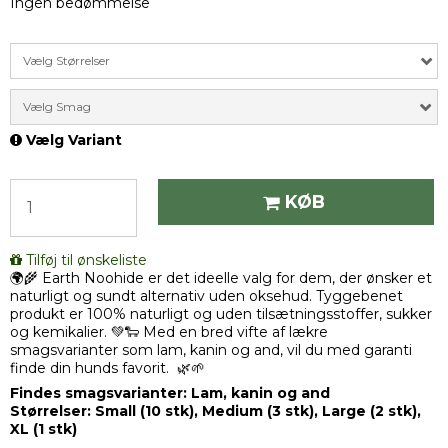
Ingen bedømmelse
Vælg Størrelser
Vælg Smag
Vælg Variant
KØB
Tilføj til ønskeliste
🌍🌾 Earth Noohide er det ideelle valg for dem, der ønsker et
naturligt og sundt alternativ uden oksehud. Tyggebenet
produkt er 100% naturligt og uden tilsætningsstoffer, sukker
og kemikalier. 💚🐑 Med en bred vifte af lækre
smagsvarianter som lam, kanin og and, vil du med garanti
finde din hunds favorit. 🌿🌱
Findes smagsvarianter: Lam, kanin og and
Størrelser: Small (10 stk), Medium (3 stk), Large (2 stk),
XL (1 stk)