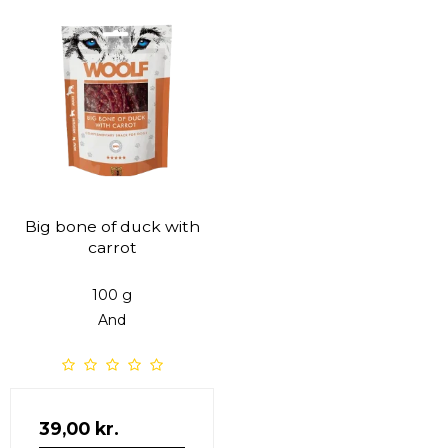
Big bone of duck with
carrot
100 g
And
39,00 kr.