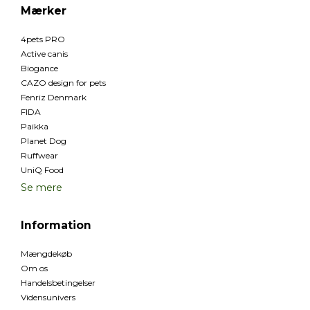
Mærker
4pets PRO
Active canis
Biogance
CAZO design for pets
Fenriz Denmark
FIDA
Paikka
Planet Dog
Ruffwear
UniQ Food
Se mere
Information
Mængdekøb
Om os
Handelsbetingelser
Vidensunivers