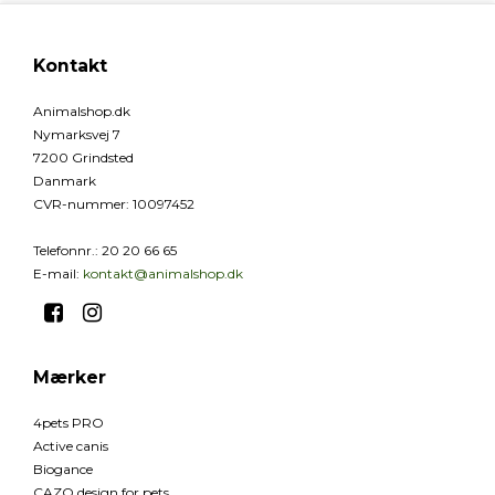
Kontakt
Animalshop.dk
Nymarksvej 7
7200 Grindsted
Danmark
CVR-nummer
:
10097452
Telefonnr.
:
20 20 66 65
E-mail
:
kontakt@animalshop.dk
Mærker
4pets PRO
Active canis
Biogance
CAZO design for pets