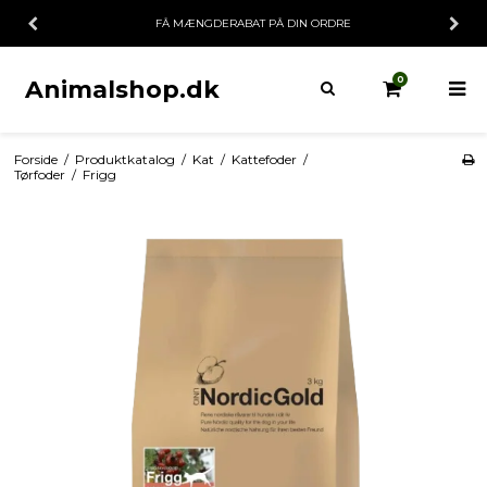
FÅ MÆNGDERABAT PÅ DIN ORDRE
0
Animalshop.dk
Forside
/
Produktkatalog
/
Kat
/
Kattefoder
/
Tørfoder
/
Frigg