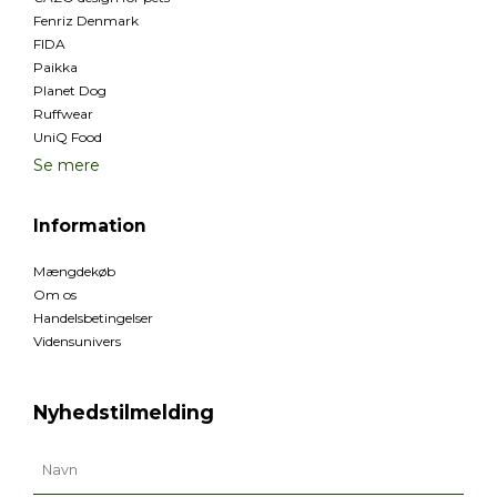
Fenriz Denmark
FIDA
Paikka
Planet Dog
Ruffwear
UniQ Food
Se mere
Information
Mængdekøb
Om os
Handelsbetingelser
Vidensunivers
Nyhedstilmelding