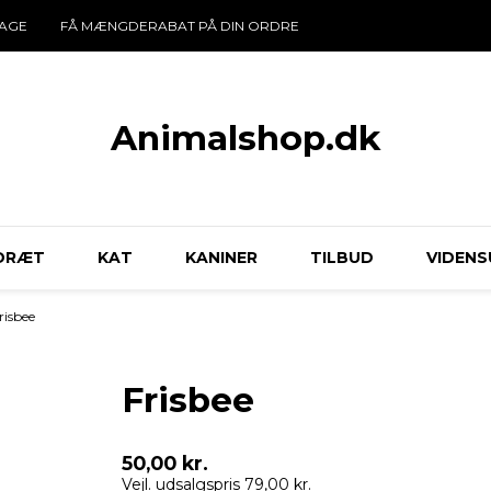
DAGE
FÅ MÆNGDERABAT PÅ DIN ORDRE
Animalshop.dk
DRÆT
KAT
KANINER
TILBUD
VIDENS
risbee
Frisbee
50,00 kr.
Vejl. udsalgspris 79,00 kr.