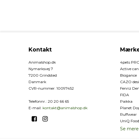
Kontakt
Mærke
Animalshop.dk
4pets PR
Nymarksvej 7
Active can
7200 Grindsted
Biogance
Danmark
CAZO desi
CVR-nummer
:
10097452
Fenriz D
FIDA
Telefonnr.
:
20 20 66 65
Paikka
E-mail
:
kontakt@animalshop.dk
Planet Do
Ruffwear
UniQ Foo
Se mere