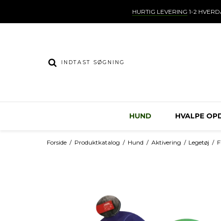
HURTIG LEVERING
1-2 HVER
HUND
HVALPE OP
Forside
/
Produktkatalog
/
Hund
/
Aktivering
/
Legetøj
/
F