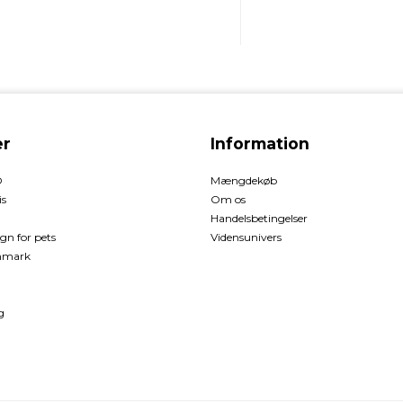
r
Information
O
Mængdekøb
is
Om os
Handelsbetingelser
gn for pets
Vidensunivers
enmark
g
d