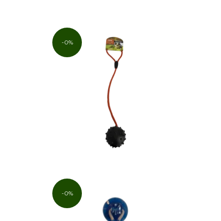
-0%
-0%