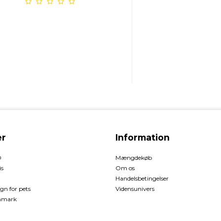
r
Information
O
Mængdekøb
is
Om os
Handelsbetingelser
gn for pets
Vidensunivers
enmark