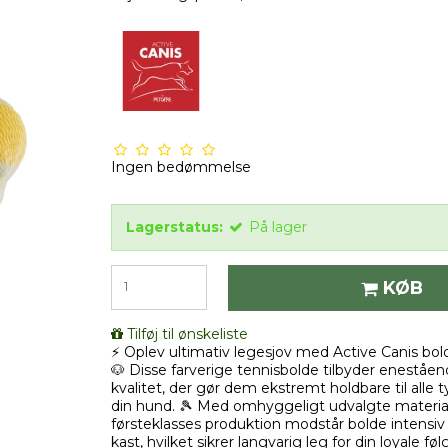
Ingen bedømmelse
Lagerstatus:
På lager
KØB
Tilføj til ønskeliste
⚡️ Oplev ultimativ legesjov med Active Canis bold
🐶 Disse farverige tennisbolde tilbyder enestå
kvalitet, der gør dem ekstremt holdbare til alle
din hund. 🎾 Med omhyggeligt udvalgte materia
førsteklasses produktion modstår bolde intensi
kast, hvilket sikrer langvarig leg for din loyale fø