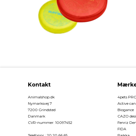
Kontakt
Mærke
Animalshop.dk
4pets PR
Nymarksvej 7
Active can
7200 Grindsted
Biogance
Danmark
CAZO desi
CVR-nummer
:
10097452
Fenriz D
FIDA
Telefonnr.
:
20 20 66 65
Paikka