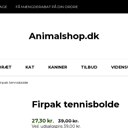
DAGE
FÅ MÆNGDERABAT PÅ DIN ORDRE
Animalshop.dk
DRÆT
KAT
KANINER
TILBUD
VIDENS
irpak tennisbolde
Firpak tennisbolde
27,30 kr.
39,00 kr.
Vejl. udsalgspris 39,00 kr.