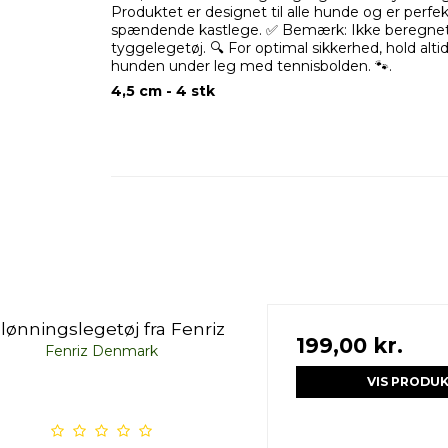
Produktet er designet til alle hunde og er perfekt
spændende kastlege. ✅ Bemærk: Ikke beregne
tyggelegetøj. 🔍 For optimal sikkerhed, hold alt
hunden under leg med tennisbolden. 🐾.
4,5 cm - 4 stk
lønningslegetøj fra Fenriz
199,00 kr.
Fenriz Denmark
VIS PRODU