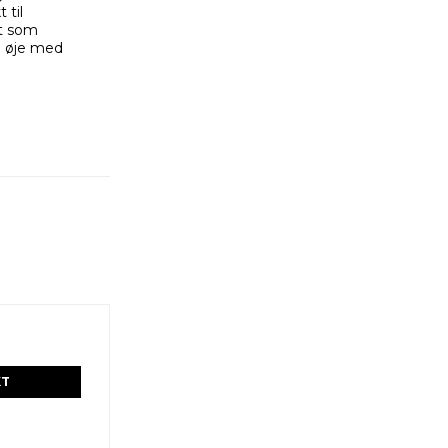
 til
t som
id øje med
KT