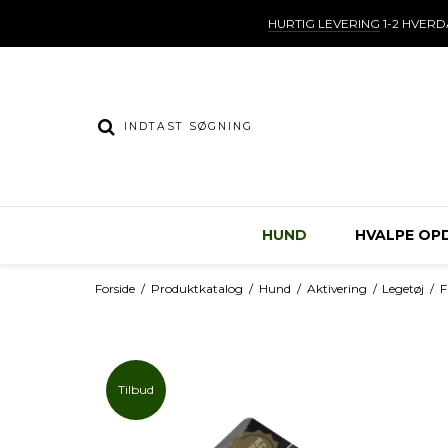
HURTIG LEVERING
1-2 HVER
HUND
HVALPE OP
Forside
/
Produktkatalog
/
Hund
/
Aktivering
/
Legetøj
/
F
Tilbud