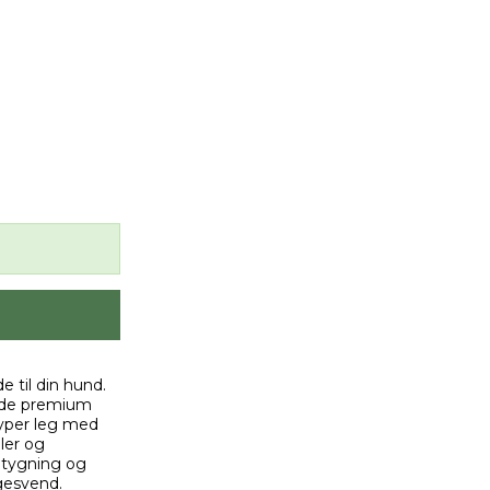
e til din hund.
ende premium
 typer leg med
ler og
v tygning og
lgesvend.