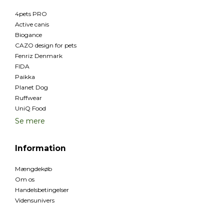
4pets PRO
Active canis
Biogance
CAZO design for pets
Fenriz Denmark
FIDA
Paikka
Planet Dog
Ruffwear
UniQ Food
Se mere
Information
Mængdekøb
Om os
Handelsbetingelser
Vidensunivers