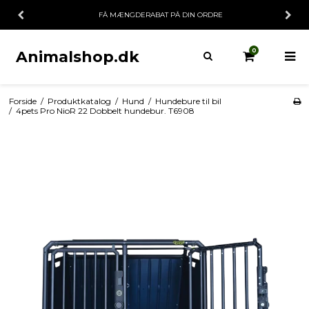
FÅ MÆNGDERABAT PÅ DIN ORDRE
0
Animalshop.dk
Forside
/
Produktkatalog
/
Hund
/
Hundebure til bil
/
4pets Pro NioR 22 Dobbelt hundebur. T6908