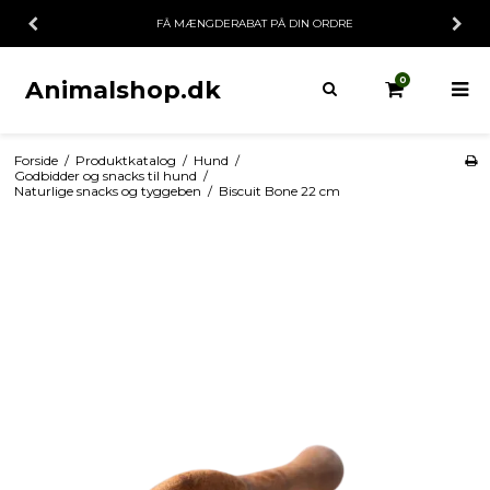
FÅ MÆNGDERABAT PÅ DIN ORDRE
0
Animalshop.dk
Forside
/
Produktkatalog
/
Hund
/
Godbidder og snacks til hund
/
Naturlige snacks og tyggeben
/
Biscuit Bone 22 cm