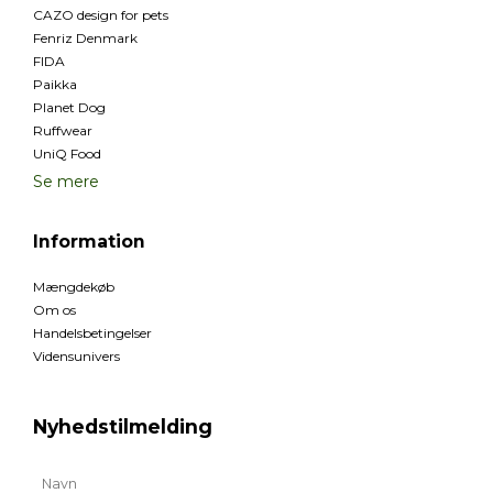
CAZO design for pets
Fenriz Denmark
FIDA
Paikka
Planet Dog
Ruffwear
UniQ Food
Se mere
Information
Mængdekøb
Om os
Handelsbetingelser
Vidensunivers
Nyhedstilmelding