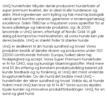
UniQ hundefoder tilbyder dansk produceret hundefoder af
super premium kvalitet, der er ideel til alle hunderacer og
aldre. Med ingredienser som kylling og fisk med høj biologisk
værdi samt kornfrie varianter, garanterer vi ernæringsmæssig
excellence. Siden 1985 har vi finjusteret vores opskrifter for at
levere pålidelige og nærende produkter, og i år 2000
lancerede vi UniQ serien, efterfulgt af Nordic Gold. Vi går
aldrig på kompromis med kvaliteten, så vores hunde kan yde
deres bedste. UniQ er stærkt foder til stærke hunde.
UniQ er dedikeret til din hunds sundhed og trivsel. Vores
produkter består af danske råvarer og produceres under ISO
22000-certificerede forhold i Europa, hvilket sikrer høj
fordøjelighed og accept. Vores Super Premium hundefoder
er fri for GMO, soja og kunstige tilsætningsstoffer. Med mere
end 30 års erfaring og konstant produktudvikling baseret på
kunde feedback og ny forskning, er UniQ det mest vindende
brugshundefoder. Giv din hund det bedste med UniQ –
hundefoder der sikrer sundhed og trivsel. Vidste du, at hunde
fodret med UniQ kan leve op til 14 år? Vores succes skyldes
loyale kunder og innovative produktforbedringer. UniQ, for en
sund og glad hund.