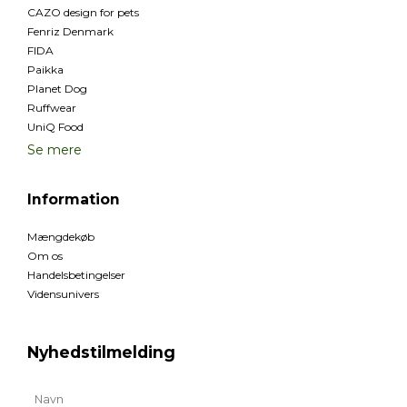
CAZO design for pets
Fenriz Denmark
FIDA
Paikka
Planet Dog
Ruffwear
UniQ Food
Se mere
Information
Mængdekøb
Om os
Handelsbetingelser
Vidensunivers
Nyhedstilmelding