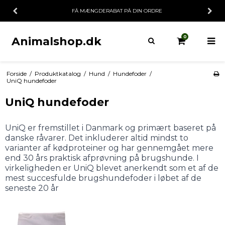
FÅ MÆNGDERABAT PÅ DIN ORDRE
0
Animalshop.dk
Forside
/
Produktkatalog
/
Hund
/
Hundefoder
/
UniQ hundefoder
UniQ hundefoder
UniQ er fremstillet i Danmark og primært baseret på
danske råvarer. Det inkluderer altid mindst to
varianter af kødproteiner og har gennemgået mere
end 30 års praktisk afprøvning på brugshunde. I
virkeligheden er UniQ blevet anerkendt som et af de
mest succesfulde brugshundefoder i løbet af de
seneste 20 år