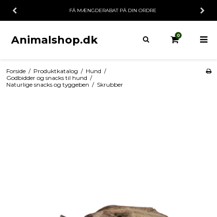
FÅ MÆNGDERABAT PÅ DIN ORDRE
0
Animalshop.dk
Forside
/
Produktkatalog
/
Hund
/
Godbidder og snacks til hund
/
Naturlige snacks og tyggeben
/
Skrubber