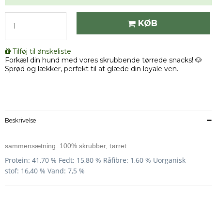
KØB
Tilføj til ønskeliste
Forkæl din hund med vores skrubbende tørrede snacks! 🐶
Sprød og lækker, perfekt til at glæde din loyale ven.
Beskrivelse
sammensætning. 100% skrubber, tørret
Protein:
41,70
%
Fedt:
15,80
%
Råfibre:
1,60
%
Uorganisk
stof:
16,40
% Vand
:
7,5 %