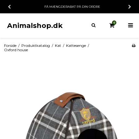
FÅ MÆNGDERABAT PÅ DIN ORDRE
0
Animalshop.dk
Forside
/
Produktkatalog
/
Kat
/
Kattesenge
/
Oxford house