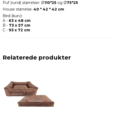
Puf (rund) størrelser: Ø
110*25
og Ø
75*25
House størrelse:
40 * 42 * 42 cm
Bed (kurv):
A -
63 x 48 cm
B -
73 x 57 cm
C -
93 x 72 cm
Relaterede produkter