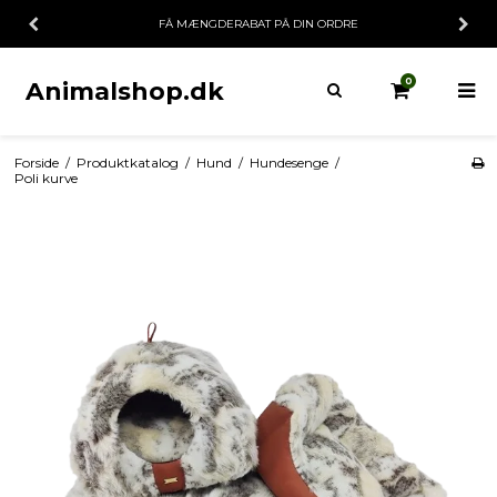
FÅ MÆNGDERABAT PÅ DIN ORDRE
0
Animalshop.dk
Forside
/
Produktkatalog
/
Hund
/
Hundesenge
/
Poli kurve