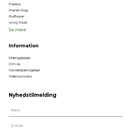
Paikka
Planet Dog
Ruffwear
UniQ Food
Se mere
Information
Mængdekøb
Om os
Handelsbetingelser
Vidensunivers
Nyhedstilmelding