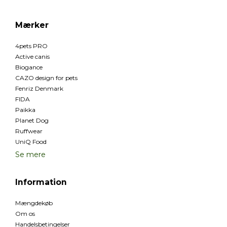
Mærker
4pets PRO
Active canis
Biogance
CAZO design for pets
Fenriz Denmark
FIDA
Paikka
Planet Dog
Ruffwear
UniQ Food
Se mere
Information
Mængdekøb
Om os
Handelsbetingelser