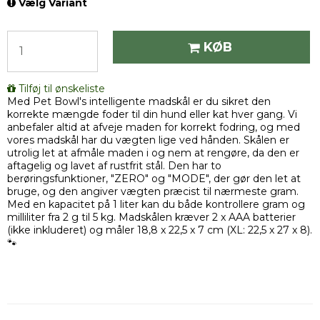
Vælg Variant
KØB
Tilføj til ønskeliste
Med Pet Bowl's intelligente madskål er du sikret den
korrekte mængde foder til din hund eller kat hver gang. Vi
anbefaler altid at afveje maden for korrekt fodring, og med
vores madskål har du vægten lige ved hånden. Skålen er
utrolig let at afmåle maden i og nem at rengøre, da den er
aftagelig og lavet af rustfrit stål. Den har to
berøringsfunktioner, "ZERO" og "MODE", der gør den let at
bruge, og den angiver vægten præcist til nærmeste gram.
Med en kapacitet på 1 liter kan du både kontrollere gram og
milliliter fra 2 g til 5 kg. Madskålen kræver 2 x AAA batterier
(ikke inkluderet) og måler 18,8 x 22,5 x 7 cm (XL: 22,5 x 27 x 8).
🐾