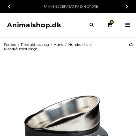
FÅ MÆNGDERABAT PÅ DIN ORDRE
0
Animalshop.dk
Forside
/
Produktkatalog
/
Hund
/
Hundeskåle
/
Madskål med vægt