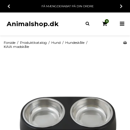
FÅ MÆNGDERABAT PÅ DIN ORDRE
0
Animalshop.dk
Forside
/
Produktkatalog
/
Hund
/
Hundeskåle
/
KAIA madskåle