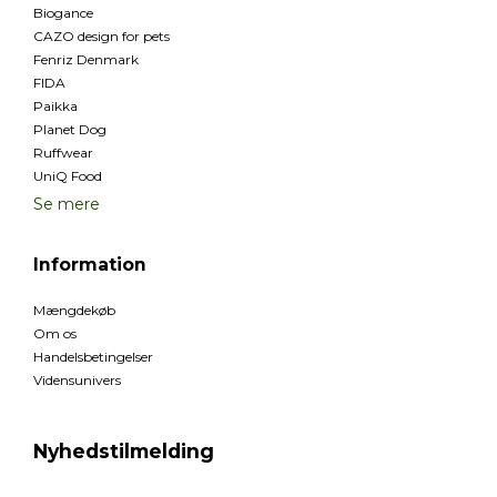
Biogance
CAZO design for pets
Fenriz Denmark
FIDA
Paikka
Planet Dog
Ruffwear
UniQ Food
Se mere
Information
Mængdekøb
Om os
Handelsbetingelser
Vidensunivers
Nyhedstilmelding