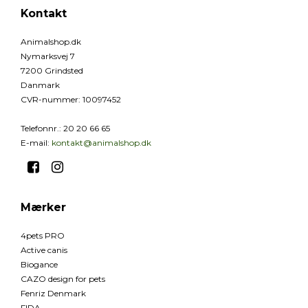
Kontakt
Animalshop.dk
Nymarksvej 7
7200 Grindsted
Danmark
CVR-nummer
:
10097452
Telefonnr.
:
20 20 66 65
E-mail
:
kontakt@animalshop.dk
Mærker
4pets PRO
Active canis
Biogance
CAZO design for pets
Fenriz Denmark
FIDA