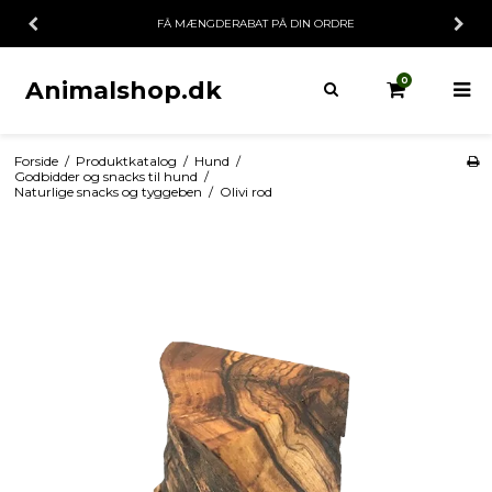
FÅ MÆNGDERABAT PÅ DIN ORDRE
0
Animalshop.dk
Forside
/
Produktkatalog
/
Hund
/
Godbidder og snacks til hund
/
Naturlige snacks og tyggeben
/
Olivi rod