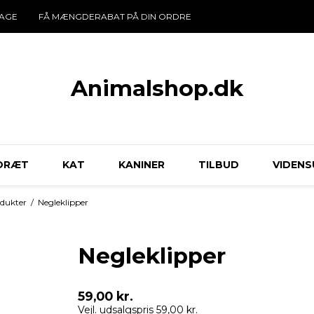
DAGE
FÅ MÆNGDERABAT PÅ DIN ORDRE
Animalshop.dk
DRÆT
KAT
KANINER
TILBUD
VIDENS
odukter
/
Negleklipper
Negleklipper
59,00 kr.
Vejl. udsalgspris 59,00 kr.