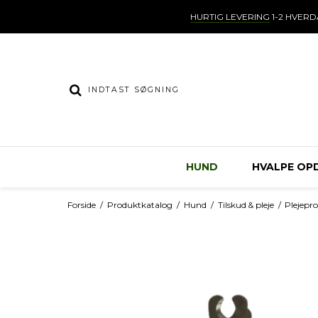
HURTIG LEVERING
1-2 HVER
HUND
HVALPE OP
Forside
/
Produktkatalog
/
Hund
/
Tilskud & pleje
/
Plejepr