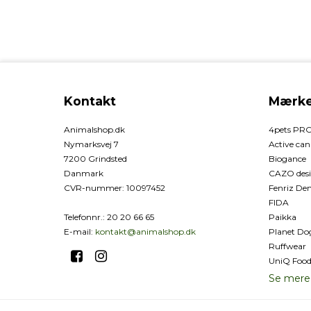
Kontakt
Mærke
Animalshop.dk
4pets PR
Nymarksvej 7
Active can
7200 Grindsted
Biogance
Danmark
CAZO desi
CVR-nummer
:
10097452
Fenriz D
FIDA
Telefonnr.
:
20 20 66 65
Paikka
E-mail
:
kontakt@animalshop.dk
Planet Do
Ruffwear
UniQ Foo
Se mere