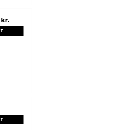
 kr.
KT
KT