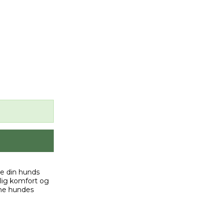
lde din hunds
elig komfort og
ine hundes