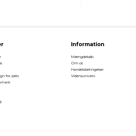
r
Information
O
Mængdekøb
is
Om os
Handelsbetingelser
gn for pets
Vidensunivers
enmark
g
d