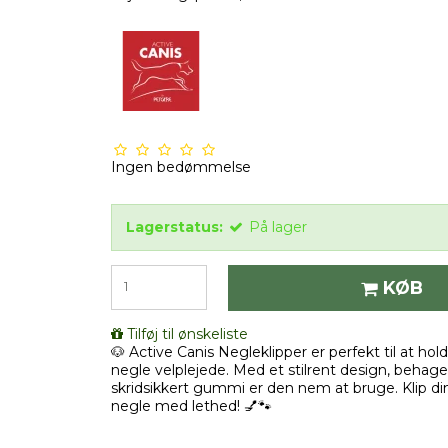
Ingen bedømmelse
Lagerstatus:
På lager
KØB
Tilføj til ønskeliste
🐶 Active Canis Negleklipper er perfekt til at ho
negle velplejede. Med et stilrent design, behag
skridsikkert gummi er den nem at bruge. Klip d
negle med lethed! 💅🐾