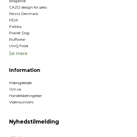
Biogance
CAZO design for pets
Fenriz Denmark
FIDA
Paikka
Planet Dog
Ruffwear
UniQ Food
Se mere
Information
Mængdekøb
Om os
Handelsbetingelser
Vidensunivers
Nyhedstilmelding