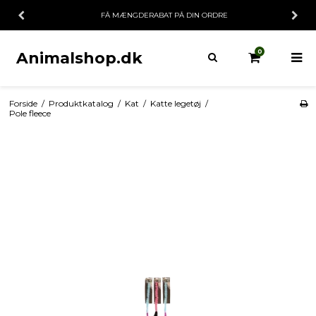
FÅ MÆNGDERABAT PÅ DIN ORDRE
0
Animalshop.dk
Forside
/
Produktkatalog
/
Kat
/
Katte legetøj
/
Pole fleece