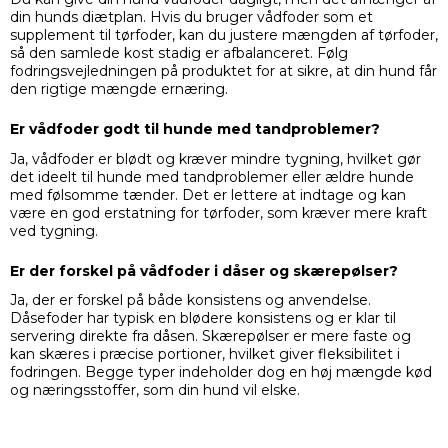
din hunds diætplan. Hvis du bruger vådfoder som et
supplement til tørfoder, kan du justere mængden af tørfoder,
så den samlede kost stadig er afbalanceret. Følg
fodringsvejledningen på produktet for at sikre, at din hund får
den rigtige mængde ernæring.
Er vådfoder godt til hunde med tandproblemer?
Ja, vådfoder er blødt og kræver mindre tygning, hvilket gør
det ideelt til hunde med tandproblemer eller ældre hunde
med følsomme tænder. Det er lettere at indtage og kan
være en god erstatning for tørfoder, som kræver mere kraft
ved tygning.
Er der forskel på vådfoder i dåser og skærepølser?
Ja, der er forskel på både konsistens og anvendelse.
Dåsefoder har typisk en blødere konsistens og er klar til
servering direkte fra dåsen. Skærepølser er mere faste og
kan skæres i præcise portioner, hvilket giver fleksibilitet i
fodringen. Begge typer indeholder dog en høj mængde kød
og næringsstoffer, som din hund vil elske.