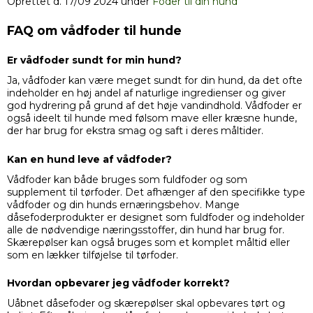
Oprettet d.
17/09 2024
under
Foder til din hund
FAQ om vådfoder til hunde
Er vådfoder sundt for min hund?
Ja, vådfoder kan være meget sundt for din hund, da det ofte
indeholder en høj andel af naturlige ingredienser og giver
god hydrering på grund af det høje vandindhold. Vådfoder er
også ideelt til hunde med følsom mave eller kræsne hunde,
der har brug for ekstra smag og saft i deres måltider.
Kan en hund leve af vådfoder?
Vådfoder kan både bruges som fuldfoder og som
supplement til tørfoder. Det afhænger af den specifikke type
vådfoder og din hunds ernæringsbehov. Mange
dåsefoderprodukter er designet som fuldfoder og indeholder
alle de nødvendige næringsstoffer, din hund har brug for.
Skærepølser kan også bruges som et komplet måltid eller
som en lækker tilføjelse til tørfoder.
Hvordan opbevarer jeg vådfoder korrekt?
Uåbnet dåsefoder og skærepølser skal opbevares tørt og