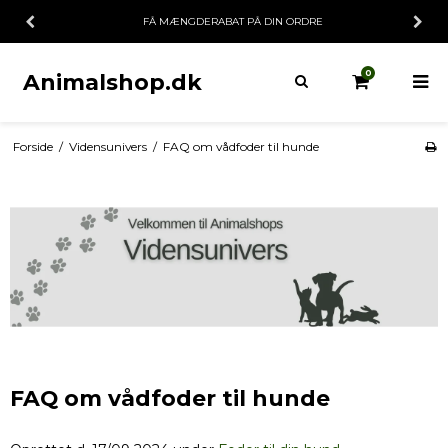
FÅ MÆNGDERABAT PÅ DIN ORDRE
0
Animalshop.dk
Forside
/
Vidensunivers
/
FAQ om vådfoder til hunde
FAQ om vådfoder til hunde