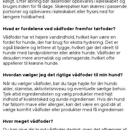
køligt. Efter åbning bør dåsefoder opbevares i køleskabet og
bruges inden for få dage. Skærepølser kan skæres i passende
portioner og opbevares i køleskabet eller fryses ned for
længere holdbarhed.
Hvad er fordelene ved vådfoder fremfor tørfoder?
Vådfoder har et højere vandindhold, hvilket kan være en
fordel for hunde, der har brug for ekstra hydrering. Det er
også blødere og lettere at tygge, hvilket gør det ideelt til
hunde med tandproblemer eller ældre hunde. Vådfoder er
desuden mere aromatisk og velsmagende, hvilket ofte
appellerer til kræsne hunde.
Hvordan vælger jeg det rigtige vådfoder til min hund?
Når du vælger vådfoder, bør du tage højde for din hunds
alder, størrelse, aktivitetsniveau og eventuelle særlige behov.
Tjek altid ingredienslisten og vælg produkter med højt
indhold af kvalitetskød og sunde ingredienser. Hvis din hund
har følsom mave eller allergier, kan det være en god idé at
vælge kornfrit vådfoder eller produkter med få ingredienser.
Hvor meget vådfoder?
Du kan give din hund vådfoder dagligt, men det afhænger af